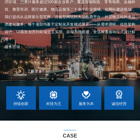
济区域，已累计服务超过500家企业客户，覆盖智能制造、零售电商、金融科
技、教育培训、医疗健康、物流运输等二十余个行业领域。在网站建设领域，
我们提供从品牌展示型官网、营销型网站到大型电商平台、外贸独立站的全品
类建站服务。每个项目均基于定制化开发模式展开——从需求调研、信息架构
设计、UI视觉创意到前端交互实现、后端系统搭建，全流程遵循响应式设计标
准！
服务区域：
光明网站设计
坪山网站设计
龙华网站设计
龙岗网站设计
宝安网站
设计
盐田网站设计
南山网站设计
罗湖网站设计
福田网站设计
了解更多
持续创新
科技为王
服务为本
诚信经营
CASE